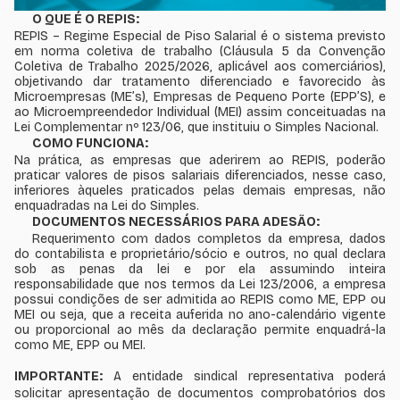
O QUE É O REPIS:
REPIS – Regime Especial de Piso Salarial é o sistema previsto
em norma coletiva de trabalho (Cláusula 5 da Convenção
Coletiva de Trabalho 2025/2026, aplicável aos comerciários),
objetivando dar tratamento diferenciado e favorecido às
Microempresas (ME’s), Empresas de Pequeno Porte (EPP’S), e
ao Microempreendedor Individual (MEI) assim conceituadas na
Lei Complementar nº 123/06, que instituiu o Simples Nacional.
COMO FUNCIONA:
Na prática, as empresas que aderirem ao REPIS, poderão
praticar valores de pisos salariais diferenciados, nesse caso,
inferiores àqueles praticados pelas demais empresas, não
enquadradas na Lei do Simples.
DOCUMENTOS NECESSÁRIOS PARA ADESÃO:
Requerimento com dados completos da empresa, dados
do contabilista e proprietário/sócio e outros, no qual declara
sob as penas da lei e por ela assumindo inteira
responsabilidade que nos termos da Lei 123/2006, a empresa
possui condições de ser admitida ao REPIS como ME, EPP ou
MEI ou seja, que a receita auferida no ano-calendário vigente
ou proporcional ao mês da declaração permite enquadrá-la
como ME, EPP ou MEI.
IMPORTANTE:
A entidade sindical representativa poderá
solicitar apresentação de documentos comprobatórios dos