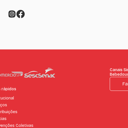
Canais S
Bebedou
Fa
s rápidos
tucional
iços
ribuições
cias
enções Coletivas