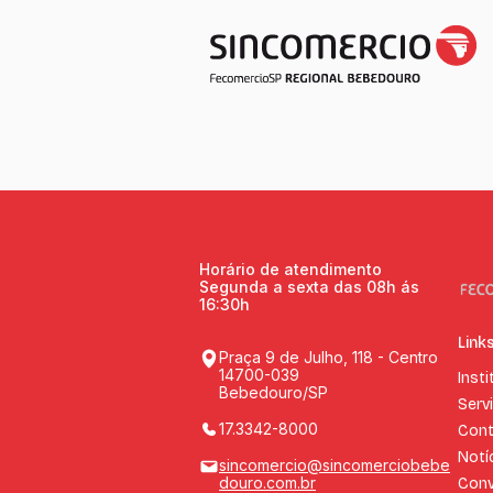
Horário de atendimento
Segunda a sexta das 08h ás
16:30h
Link
Praça 9 de Julho, 118 - Centro
14700-039
Insti
Bebedouro/SP
Serv
17.3342-8000
Cont
Notí
sincomercio@sincomerciobebe
douro.com.br
Conv