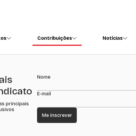
ços
Contribuições
Notícias
ais
Nome
indicato
E-mail
as principais
lusivos