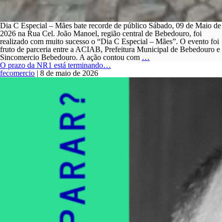
Dia C Especial – Mães bate recorde de público Sábado, 09 de Maio de
2026 na Rua Cel. João Manoel, região central de Bebedouro, foi
realizado com muito sucesso o “Dia C Especial – Mães”. O evento foi
fruto de parceria entre a ACIAB, Prefeitura Municipal de Bebedouro e
Dia
Sincomercio Bebedouro. A ação contou com
…
C
O prazo da NR1 está terminando…
do
fecomercio
|
8 de maio de 2026
Comercio
de
Bebedouro